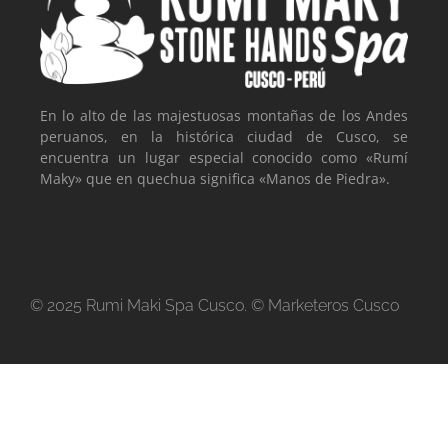
En lo alto de las majestuosas montañas de los Andes
peruanos, en la histórica ciudad de Cusco, se
encuentra un lugar especial conocido como «Rumí
Maky» que en quechua significa «Manos de Piedra».
© 2025 Rumi Maki Spa Cusco. © Marketeros Cusco